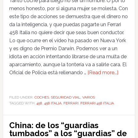
Tanto coche para luego no ser un hombre. O por lo
menos honesto, por si alguna mujer se molesta. Con
este tipo de acciones se demuestra que el dinero no
da la inteligencia, y que puedas pagarte un Ferrari
458 Italia no quiere decir que seas buen conductor.
Lo que ocurre en el vídeo ha pasado en Nueva York
y es digno de Premio Darwin. Podemos ver a un
idiota en acción intentando librarse de una multa de
aparcamiento, aunque la tontería va a salirle cara. El
Oficial de Policía está rellenando …
[Read more...]
FILED UNDER:
COCHES
,
SEGURIDAD VIAL
,
VARIOS
TAGGED WITH:
458
,
458 ITALIA
,
FERRARI
,
FERRARI 458 ITALIA
China: de los “guardias
tumbados” a los “guardias” de