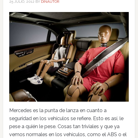
25 JULIO, 2012
BY
DINAUTOR
Mercedes es la punta de lanza en cuanto a
seguridad en los vehículos se refiere. Esto es así, le
pese a quién le pese. Cosas tan triviales y que ya
vemos normales en los vehículos, como el ABS o el