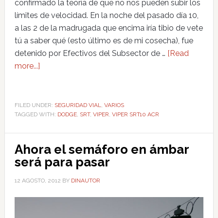
confirmado la teoría de que no nos pueden subir los
límites de velocidad. En la noche del pasado día 10,
a las 2 de la madrugada que encima iría tibio de vete
tú a saber qué (esto último es de mi cosecha), fue
detenido por Efectivos del Subsector de …
[Read
more...]
FILED UNDER:
SEGURIDAD VIAL
,
VARIOS
TAGGED WITH:
DODGE
,
SRT
,
VIPER
,
VIPER SRT10 ACR
Ahora el semáforo en ámbar
será para pasar
12 AGOSTO, 2012
BY
DINAUTOR