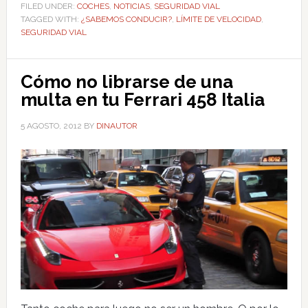
FILED UNDER:
COCHES
,
NOTICIAS
,
SEGURIDAD VIAL
TAGGED WITH:
¿SABEMOS CONDUCIR?
,
LÍMITE DE VELOCIDAD
,
SEGURIDAD VIAL
Cómo no librarse de una
multa en tu Ferrari 458 Italia
5 AGOSTO, 2012
BY
DINAUTOR