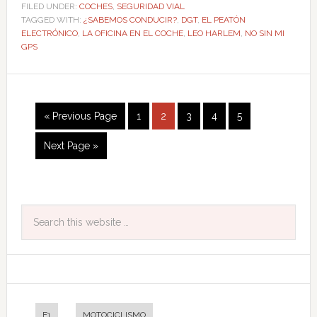
FILED UNDER:
COCHES
,
SEGURIDAD VIAL
TAGGED WITH:
¿SABEMOS CONDUCIR?
,
DGT
,
EL PEATÓN
ELECTRÓNICO
,
LA OFICINA EN EL COCHE
,
LEO HARLEM
,
NO SIN MI
GPS
« Previous Page
1
2
3
4
5
Next Page »
F1
MOTOCICLISMO