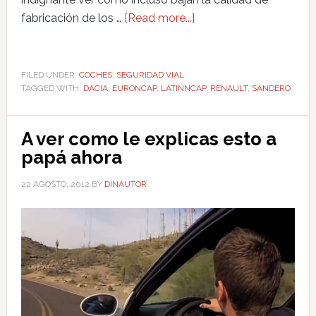
fabricación de los …
[Read more...]
FILED UNDER:
COCHES
,
SEGURIDAD VIAL
TAGGED WITH:
DACIA
,
EURONCAP
,
LATINNCAP
,
RENAULT
,
SANDERO
A ver como le explicas esto a
papá ahora
22 AGOSTO, 2012
BY
DINAUTOR