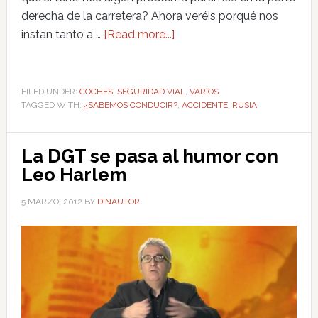
derecha de la carretera? Ahora veréis porqué nos
instan tanto a …
[Read more...]
FILED UNDER:
COCHES
,
SEGURIDAD VIAL
,
VARIOS
TAGGED WITH:
¿SABEMOS CONDUCIR?
,
ACCIDENTE
,
RUSIA
La DGT se pasa al humor con
Leo Harlem
5 MARZO, 2012
BY
DINAUTOR