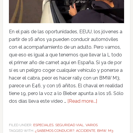
En el país de las oportunidades, EEUU, los jóvenes a
partir de 16 años ya pueden conducir automóviles
con el acompañamiento de un adulto. Pero vamos,
que eso es igual a que tenemos que llevar la L todo
el primer año de carnet aquí en España. Si ya de por
sí es un peligro coger cualquier vehículo y ponerse a
hacer el cabra, peor es hacer rally con un BMW M3,
parece un E46, y con 16 añitos. El chaval en realidad
tiene 19, pero la voz a lo Bieber apunta a los 16. Sólo
dos días lleva este vídeo …
[Read more...]
FILED UNDER:
ESPECIALES
,
SEGURIDAD VIAL
,
VARIOS
TAGGED WITH:
¿SABEMOS CONDUCIR?
,
ACCIDENTE
,
BMW
,
M3